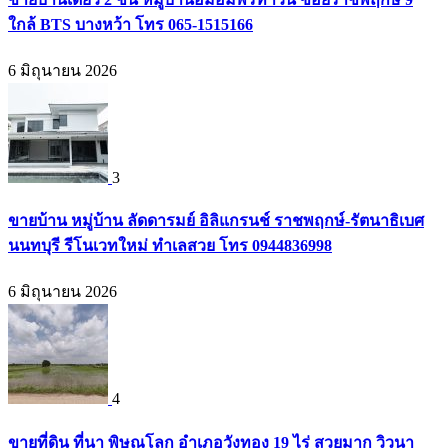
ใกล้ BTS บางหว้า โทร 065-1515166
6 มิถุนายน 2026
3
ขายบ้าน หมู่บ้าน ลัดดารมย์ อิลิแกรนช์ ราชพฤกษ์-รัตนาธิเบศ
นนทบุรี รีโนเวทใหม่ ทำเลสวย โทร 0944836998
6 มิถุนายน 2026
4
ขายที่ดิน ที่นา พิษณุโลก อำเภอวังทอง 19 ไร่ สวยมาก วิวนา