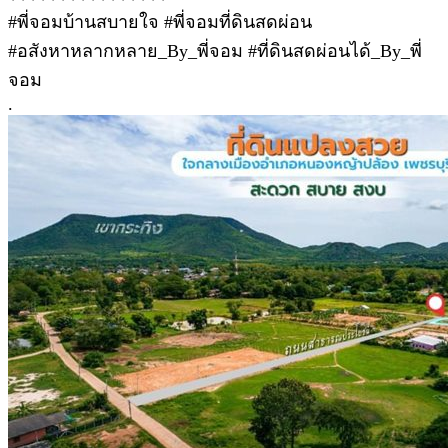
#พี่จอมบ้านสบายใจ #พี่จอมที่ดินสดผ่อน
#อสังหาหลากหลาย_By_พี่จอม #ที่ดินสดผ่อนได้_By_พี่
จอม
.