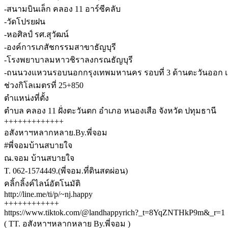
-สนามบินเล็ก คลอง 11 อาร์ซีคลับ
-วัดโปรยฝน
-หอศิลป์ รศ.สุวัฒน์
-องค์การเภสัชกรรมสาขาธัญบุรี
-โรงพยาบาลมหาวชิราลงกรณธัญบุรี
-ถนนวงแหวนรอบนอกกรุงเทพมหานคร รอบที่ 3 ด้านตะวันออก เส้
ช่วงกิโลเมตรที่ 25+850
ตำแหน่งที่ตั้ง
ตำบล คลอง 11 ฝั่งตะวันตก อำเภอ หนองเสือ จังหวัด ปทุมธานี
+++++++++++++
อสังหาฯหลากหลาย.By.พี่จอม
#พี่จอมบ้านสบายใจ
ณ.จอม บ้านสบายใจ
T. 062-1574449.(พี่จอม.ที่ดินสดผ่อน)
คลิ้กลิ้งค์ไลน์อัตโนมัติ
http://line.me/ti/p/~nj.happy
++++++++++++
https://www.tiktok.com/@landhappyrich?_t=8YqZNTHkP9m&_r=1
( TT. อสังหาฯหลากหลาย By.พี่จอม )