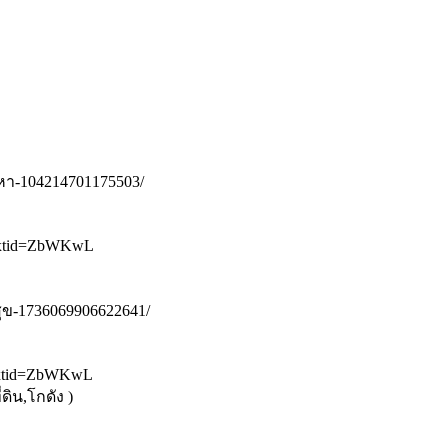
งหา-104214701175503/
bextid=ZbWKwL
ุข-1736069906622641/
bextid=ZbWKwL
ดิน,โกดัง )