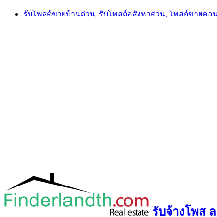
Skip
รับโพสต์ขายบ้านด่วน, รับโพสต์อสังหาด่วน, โพสต์ขายคอ
to
content
รับจ้างโพส ลง