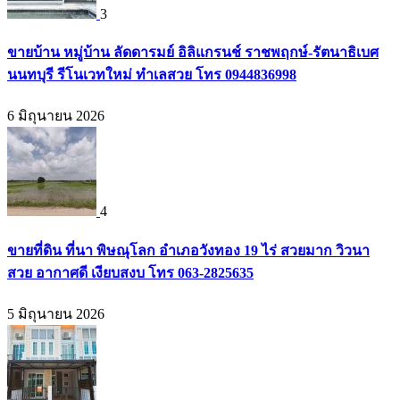
3
ขายบ้าน หมู่บ้าน ลัดดารมย์ อิลิแกรนช์ ราชพฤกษ์-รัตนาธิเบศ
นนทบุรี รีโนเวทใหม่ ทำเลสวย โทร 0944836998
6 มิถุนายน 2026
4
ขายที่ดิน ที่นา พิษณุโลก อำเภอวังทอง 19 ไร่ สวยมาก วิวนา
สวย อากาศดี เงียบสงบ โทร 063-2825635
5 มิถุนายน 2026