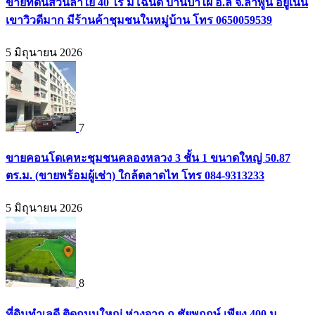
ขายที่ดินสวนลำใย 40 ไร่ มีโฉนด บ้านป่าไผ่ อ.ลี้ จ.ลำพูน อยู่เนิน
เขาวิวดีมาก มีร้านค้าชุมชนในหมู่บ้าน โทร 0650059539
5 มิถุนายน 2026
7
ขายคอนโดเคหะชุมชนคลองหลวง 3 ชั้น 1 ขนาดใหญ่ 50.87
ตร.ม. (ขายพร้อมผู้เช่า) ใกล้ตลาดไท โทร 084-9313233
5 มิถุนายน 2026
8
ที่ดินทำเลดี ติดถนนใหญ่ ห่างจาก ถ.ชัยพฤกษ์ เพียง 400 ม.