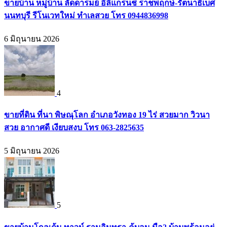
ขายบ้าน หมู่บ้าน ลัดดารมย์ อิลิแกรนช์ ราชพฤกษ์-รัตนาธิเบศ
นนทบุรี รีโนเวทใหม่ ทำเลสวย โทร 0944836998
6 มิถุนายน 2026
4
ขายที่ดิน ที่นา พิษณุโลก อำเภอวังทอง 19 ไร่ สวยมาก วิวนา
สวย อากาศดี เงียบสงบ โทร 063-2825635
5 มิถุนายน 2026
5