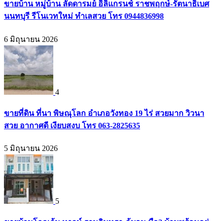
ขายบ้าน หมู่บ้าน ลัดดารมย์ อิลิแกรนช์ ราชพฤกษ์-รัตนาธิเบศ
นนทบุรี รีโนเวทใหม่ ทำเลสวย โทร 0944836998
6 มิถุนายน 2026
4
ขายที่ดิน ที่นา พิษณุโลก อำเภอวังทอง 19 ไร่ สวยมาก วิวนา
สวย อากาศดี เงียบสงบ โทร 063-2825635
5 มิถุนายน 2026
5