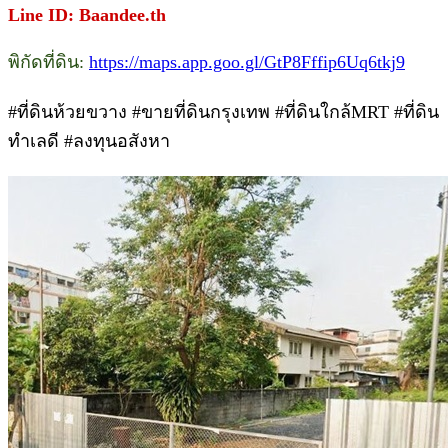
Line ID: Baandee.th
พิกัดที่ดิน:
https://maps.app.goo.gl/GtP8Fffip6Uq6tkj9
#ที่ดินห้วยขวาง #ขายที่ดินกรุงเทพ #ที่ดินใกล้MRT #ที่ดิน
ทำเลดี #ลงทุนอสังหา