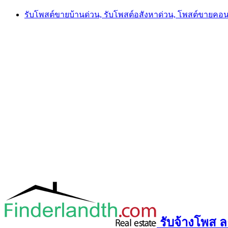
Skip
รับโพสต์ขายบ้านด่วน, รับโพสต์อสังหาด่วน, โพสต์ขายคอ
to
content
รับจ้างโพส ลง