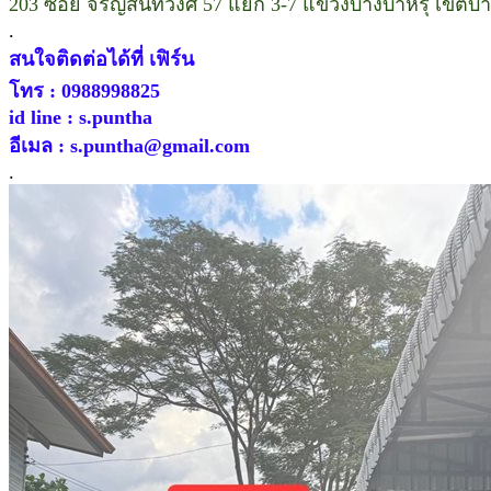
203 ซอย จรัญสนิทวงศ์ 57 แยก 3-7 แขวงบางบำหรุ เขตบ
.
สนใจติดต่อได้ที่ เฟิร์น
โทร : 0988998825
id line : s.puntha
อีเมล : s.puntha@gmail.com
.