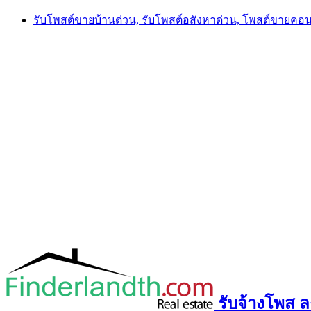
Skip
รับโพสต์ขายบ้านด่วน, รับโพสต์อสังหาด่วน, โพสต์ขายคอ
to
content
รับจ้างโพส ลง