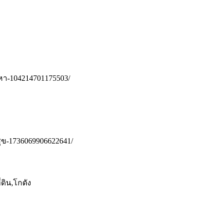
งหา-104214701175503/
ุข-1736069906622641/
่ดิน,โกดัง