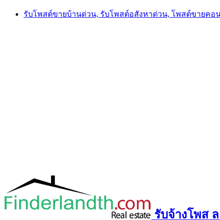
Skip
รับโพสต์ขายบ้านด่วน, รับโพสต์อสังหาด่วน, โพสต์ขายคอ
to
content
รับจ้างโพส ลง