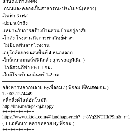
ลักษณะทำเลที่ตั้ง
-ถนนและคลองเป็นสาธารณะประโยชน์(หลวง)
-ไฟฟ้า 3 เฟส
-ปะปาเข้าถึง
-เหมาะกับการสร้างบ้านสวน บ้านอยู่อาศัย
-โกดัง โรงงาน กิจการพาณิชย์ต่างๆ
-ไม่มีมลพิษจากโรงงาน
-อยู่ใกล้แยกขนส่งพื้นที่ 4 หนองจอก
-ใกล้สนามกอล์ฟฟินิกส์ ( สุวรรณภูมิเดิม )
-ใกล้สวนกีฬา FBT 1 กม.
-ใกล้โรงเรียนบดินทร์ 1-2 กม.
———————————
อสังหาฯหลากหลาย.By.พี่จอม / ( พี่จอม ที่ดินสดผ่อน )
T. 062-1574449.
คลิ้กลิ้งค์ไลน์อัตโนมัติ
http://line.me/ti/p/~nj.happy
++++++++++++
https://www.tiktok.com/@landhappyrich?_t=8YqZNTHkP9m&_r=1
( TT.อสังหาฯหลากหลาย By.พี่จอม )
++++++++++++