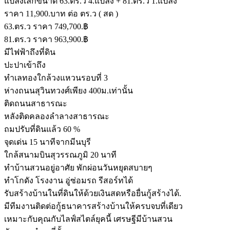
แปลงเล็กขนาด 63.ตร.ว 4.แปลง + 81.ตร.ว 1.แปลง
ราคา 11,900.บาท ต่อ ตร.ว ( สด )
63.ตร.ว ราคา 749,700.฿
81.ตร.ว ราคา 963,900.฿
มีไฟฟ้าถึงที่ดิน
ปะปาเข้าถึง
ทำเลทองใกล้วงแหวนรอบที่ 3
ห่างถนนสุวินทวงศ์เพียง 400ม.เท่านั้น
ติดถนนสาธารณะ
หลังติดคลองลำลางสาธารณะ
ถมปรับที่ดินแล้ว 60 %
จุดเด่น 15 นาทีจากมีนบุรี
ใกล้สนามบินสุวรรณภูมิ 20 นาที
ทำบ้านสวนอยู่อาศัย พักผ่อนวันหยุดสบายๆ
ทำโกดัง โรงงาน อู่ซ่อมรถ รีสอร์ทได้
รับสร้างบ้านในที่ดินให้ด้วยเงินสดหรือยื่นกู้สร้างได้.
มีทีมงานติดต่อกู้ธนาคารสร้างบ้านให้ครบจบที่เดียว
เหมาะกับคุณกับไลฟ์สไตล์ยุคนี้ เศรษฐีมีบ้านสวน