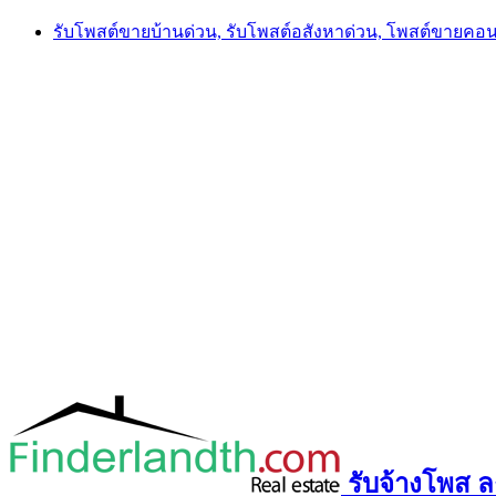
Skip
รับโพสต์ขายบ้านด่วน, รับโพสต์อสังหาด่วน, โพสต์ขายคอ
to
content
รับจ้างโพส ลง