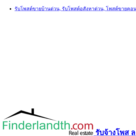
Skip
รับโพสต์ขายบ้านด่วน, รับโพสต์อสังหาด่วน, โพสต์ขายคอ
to
content
รับจ้างโพส ลง