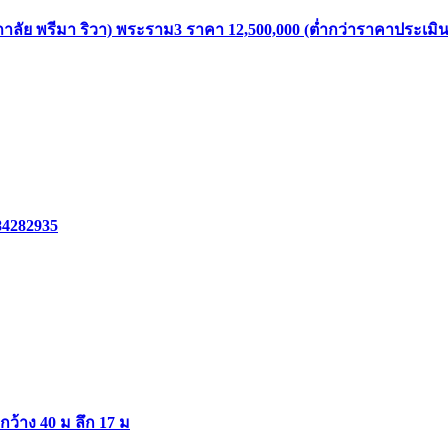
าลัย พรีมา ริวา) พระราม3 ราคา 12,500,000 (ต่ำกว่าราคาประเมิน
84282935
ากว้าง 40 ม ลึก 17 ม