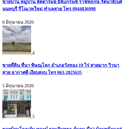
ขายบ้าน หมู่บ้าน ลัดดารมย์ อิลิแกรนช์ ราชพฤกษ์-รัตนาธิเบศ
นนทบุรี รีโนเวทใหม่ ทำเลสวย โทร 0944836998
6 มิถุนายน 2026
4
ขายที่ดิน ที่นา พิษณุโลก อำเภอวังทอง 19 ไร่ สวยมาก วิวนา
สวย อากาศดี เงียบสงบ โทร 063-2825635
5 มิถุนายน 2026
5