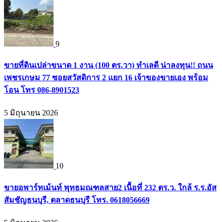
9
ขายที่ดินเปล่าขนาด 1 งาน (100 ตร.วา) ทำเลดี น่าลงทุน!! ถนน
เพชรเกษม 77 ซอยสวัสดิการ 2 แยก 16 เจ้าของขายเอง พร้อม
โอน โทร 086-8901523
5 มิถุนายน 2026
10
ขายอพาร์ทเม้นท์ พุทธมณฑลสาย2 เนื้อที่ 232 ตร.ว. ใกล้ ร.ร.อัส
สัมชัญธนบุรี, ตลาดธนบุรี โทร. 0618056669