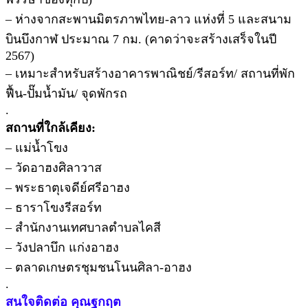
– ห่างจากสะพานมิตรภาพไทย-ลาว แห่งที่ 5 และสนาม
บินบึงกาฬ ประมาณ 7 กม. (คาดว่าจะสร้างเสร็จในปี
2567)
– เหมาะสำหรับสร้างอาคารพาณิชย์/รีสอร์ท/ สถานที่พัก
ฟื้น-ปั๊มน้ำมัน/ จุดพักรถ
.
สถานที่ใกล้เคียง:
– แม่น้ำโขง
– วัดอาฮงศิลาวาส
– พระธาตุเจดีย์ศรีอาฮง
– ธาราโขงรีสอร์ท
– สำนักงานเทศบาลตำบลไคสี
– วังปลาบึก แก่งอาฮง
– ตลาดเกษตรชุมชนโนนศิลา-อาฮง
.
สนใจติดต่อ คุณฐกฤต