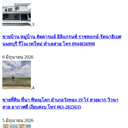
3
ขายบ้าน หมู่บ้าน ลัดดารมย์ อิลิแกรนช์ ราชพฤกษ์-รัตนาธิเบศ
นนทบุรี รีโนเวทใหม่ ทำเลสวย โทร 0944836998
6 มิถุนายน 2026
4
ขายที่ดิน ที่นา พิษณุโลก อำเภอวังทอง 19 ไร่ สวยมาก วิวนา
สวย อากาศดี เงียบสงบ โทร 063-2825635
5 มิถุนายน 2026