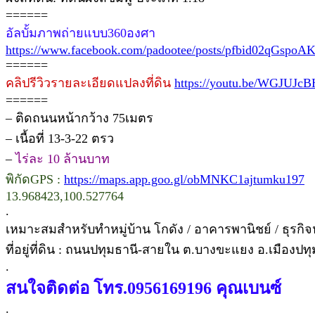
======
อัลบั้มภาพถ่ายแบบ360องศา
https://www.facebook.com/padootee/posts/pfbid02qG
======
คลิปรีวิวรายละเอียดแปลงที่ดิน
https://youtu.be/WGJUJc
======
– ติดถนนหน้ากว้าง 75เมตร
– เนื้อที่ 13-3-22 ตรว
–
ไร่ละ 10 ล้านบาท
พิกัดGPS :
https://maps.app.goo.gl/obMNKC1ajtumku197
13.968423,100.527764
.
เหมาะสมสำหรับทำหมู่บ้าน โกดัง / อาคารพานิชย์ / ธุรก
ที่อยู่ที่ดิน : ถนนปทุมธานี-สายใน ต.บางขะแยง อ.เมืองปท
.
สนใจติดต่อ โทร.0956169196 คุณเบนซ์
.