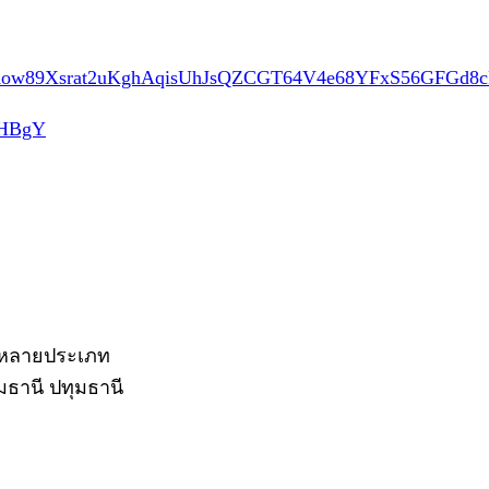
spoAKow89Xsrat2uKghAqisUhJsQZCGT64V4e68YFxS56GFGd8
BHBgY
ิจหลายประเภท
ุมธานี ปทุมธานี