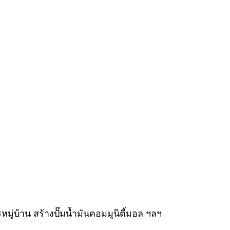
่บ้าน สร้างปั๊มน้ำมันคอมมูนิตี้มอล ฯลฯ