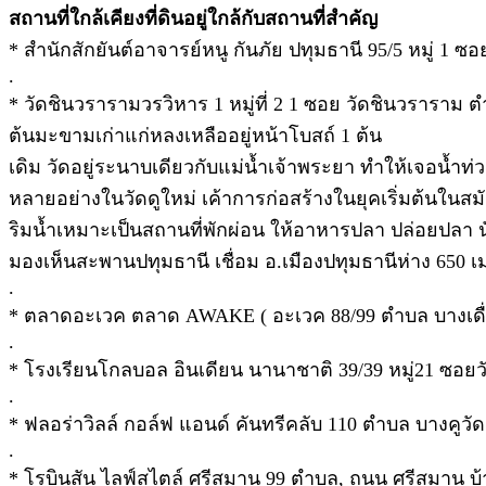
สถานที่ใกล้เคียงที่ดินอยู่ใกล้กับสถานที่สำคัญ
* สำนักสักยันต์อาจารย์หนู กันภัย ปทุมธานี 95/5 หมู่ 1 ซ
.
* วัดชินวรารามวรวิหาร 1 หมู่ที่ 2 1 ซอย วัดชินวราราม
ต้นมะขามเก่าแก่หลงเหลืออยู่หน้าโบสถ์ 1 ต้น
เดิม วัดอยู่ระนาบเดียวกับแม่น้ำเจ้าพระยา ทำให้เจอน้ำท่ว
หลายอย่างในวัดดูใหม่ เค้าการก่อสร้างในยุคเริ่มต้นในสมั
ริมน้ำเหมาะเป็นสถานที่พักผ่อน ให้อาหารปลา ปล่อยปลา นั่
มองเห็นสะพานปทุมธานี เชื่อม อ.เมืองปทุมธานีห่าง 650 
.
* ตลาดอะเวค ตลาด AWAKE ( อะเวค 88/99 ตำบล บางเดื่อ 
.
* โรงเรียนโกลบอล อินเดียน นานาชาติ 39/39 หมู่21 ซอ
.
* ฟลอร่าวิลล์ กอล์ฟ แอนด์ คันทรีคลับ 110 ตำบล บางคูวั
.
* โรบินสัน ไลฟ์สไตล์ ศรีสมาน 99 ตําบล, ถนน ศรีสมาน บ้