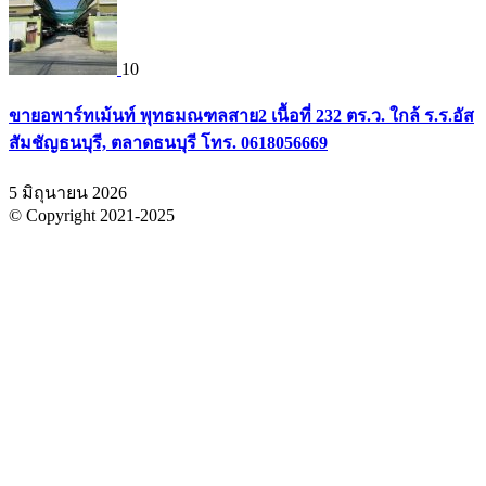
10
ขายอพาร์ทเม้นท์ พุทธมณฑลสาย2 เนื้อที่ 232 ตร.ว. ใกล้ ร.ร.อัส
สัมชัญธนบุรี, ตลาดธนบุรี โทร. 0618056669
5 มิถุนายน 2026
© Copyright 2021-2025