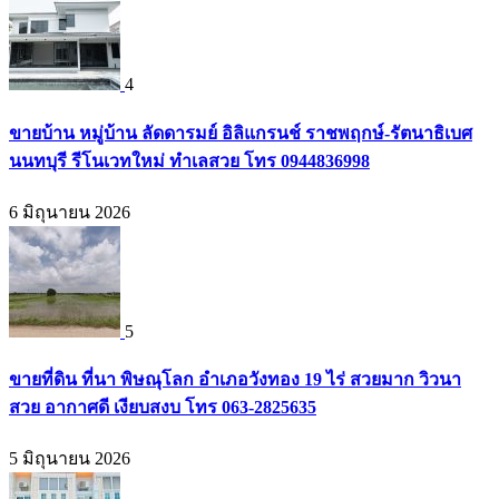
4
ขายบ้าน หมู่บ้าน ลัดดารมย์ อิลิแกรนช์ ราชพฤกษ์-รัตนาธิเบศ
นนทบุรี รีโนเวทใหม่ ทำเลสวย โทร 0944836998
6 มิถุนายน 2026
5
ขายที่ดิน ที่นา พิษณุโลก อำเภอวังทอง 19 ไร่ สวยมาก วิวนา
สวย อากาศดี เงียบสงบ โทร 063-2825635
5 มิถุนายน 2026