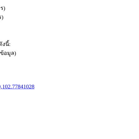
ร)
ร)
งนี้:
ข้อมูล)
0,102.77841028