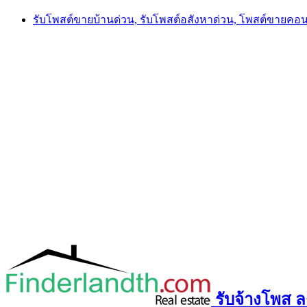
Skip
รับโพสต์ขายบ้านด่วน, รับโพสต์อสังหาด่วน, โพสต์ขายคอ
to
content
รับจ้างโพส ลง