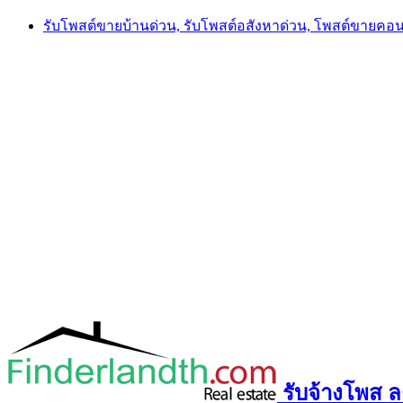
Skip
รับโพสต์ขายบ้านด่วน, รับโพสต์อสังหาด่วน, โพสต์ขายคอ
to
content
รับจ้างโพส ลง