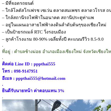
– มีที่จอดรถยนต์
– ใกล้โลตัสโกเฟรช เซเว่น ตลาดสมเพชร ตลาดวโรรส ถน
– ใกล้สถานีรถไฟฟ้าในอนาคต สถานีประตูท่าแพ
– อยู่ในแผนเอาสายไฟฟ้าลงดินลำดับต้นๆของเชียงใหม่
– เป็นป้ายรถเมล์ RTC วิ่งรอบเมือง
– ลูกค้าโรงแรม 80-90% เฉลี่ยทั้งปี คะแนนรีวิว 8.5-9.0
.
ที่อยู่ : ตำบลช้างม่อย อำเภอเมืองเชียงใหม่ จังหวัดเชียงให
.
ติดต่อ Line ID : pppthai555
โทร : 098-9147951
อีเมล : pppthai555@hotmail.com
.
ยินดีรับนายหน้า ค่าตอบแทน 3%
.