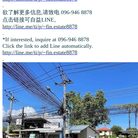
.
欲了解更多信息,请致电 096-946 8878
点击链接可自益LINE。
http://line.me/ti/p/~fin.estate8878
.
*If interested, inquire at 096-946 8878
Click the link to add Line automatically.
http://line.me/ti/p/~fin.estate8878
.