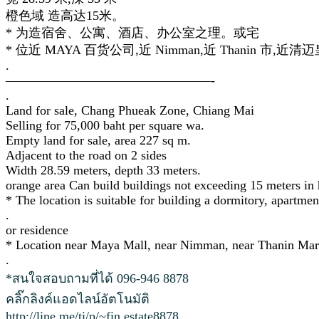
橙色域 造高达15米。
* 为造宿舍、公寓、酒店、办公室之理。或宅
* 位近 MAYA 百货公司,近 Nimman,近 Thanin 市,近清
.
————————————————-
.
Land for sale, Chang Phueak Zone, Chiang Mai
Selling for 75,000 baht per square wa.
Empty land for sale, area 227 sq m.
Adjacent to the road on 2 sides
Width 28.59 meters, depth 33 meters.
orange area Can build buildings not exceeding 15 meters in 
* The location is suitable for building a dormitory, apartment
.
or residence
* Location near Maya Mall, near Nimman, near Thanin Mar
.
*สนใจสอบถามที่ได้ 096-946 8878
คลิ๊กลิงค์แอดไลน์อัตโนมัติ
http://line.me/ti/p/~fin.estate8878