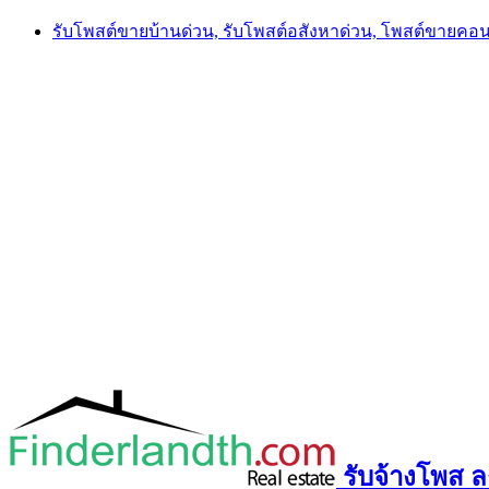
Skip
รับโพสต์ขายบ้านด่วน, รับโพสต์อสังหาด่วน, โพสต์ขายคอ
to
content
รับจ้างโพส ลง