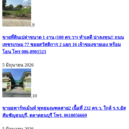
9
ขายที่ดินเปล่าขนาด 1 งาน (100 ตร.วา) ทำเลดี น่าลงทุน!! ถนน
เพชรเกษม 77 ซอยสวัสดิการ 2 แยก 16 เจ้าของขายเอง พร้อม
โอน โทร 086-8901523
5 มิถุนายน 2026
10
ขายอพาร์ทเม้นท์ พุทธมณฑลสาย2 เนื้อที่ 232 ตร.ว. ใกล้ ร.ร.อัส
สัมชัญธนบุรี, ตลาดธนบุรี โทร. 0618056669
5 มิถุนายน 2026