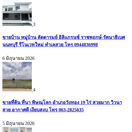
3
ขายบ้าน หมู่บ้าน ลัดดารมย์ อิลิแกรนช์ ราชพฤกษ์-รัตนาธิเบศ
นนทบุรี รีโนเวทใหม่ ทำเลสวย โทร 0944836998
6 มิถุนายน 2026
4
ขายที่ดิน ที่นา พิษณุโลก อำเภอวังทอง 19 ไร่ สวยมาก วิวนา
สวย อากาศดี เงียบสงบ โทร 063-2825635
5 มิถุนายน 2026