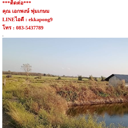
***ติดต่อ***
คุณ เอกพงษ์ พุ่มเกษม
LINEไอดี : ekkapong9
โทร : 083-5437789
.