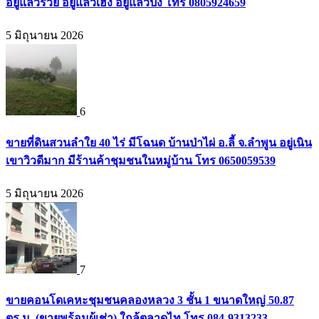
อยู่แล้วรวย อยู่แล้วเฮง อยู่แล้วปัง โทร 0805924659
5 มิถุนายน 2026
6
ขายที่ดินสวนลำใย 40 ไร่ มีโฉนด บ้านป่าไผ่ อ.ลี้ จ.ลำพูน อยู่เนิน
เขาวิวดีมาก มีร้านค้าชุมชนในหมู่บ้าน โทร 0650059539
5 มิถุนายน 2026
7
ขายคอนโดเคหะชุมชนคลองหลวง 3 ชั้น 1 ขนาดใหญ่ 50.87
ตร.ม. (ขายพร้อมผู้เช่า) ใกล้ตลาดไท โทร 084-9313233