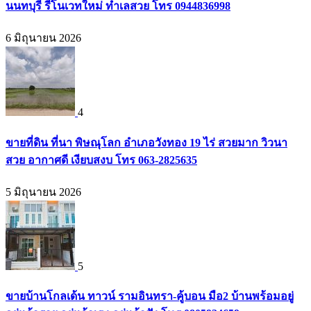
นนทบุรี รีโนเวทใหม่ ทำเลสวย โทร 0944836998
6 มิถุนายน 2026
4
ขายที่ดิน ที่นา พิษณุโลก อำเภอวังทอง 19 ไร่ สวยมาก วิวนา
สวย อากาศดี เงียบสงบ โทร 063-2825635
5 มิถุนายน 2026
5
ขายบ้านโกลเด้น ทาวน์ รามอินทรา-คู้บอน มือ2 บ้านพร้อมอยู่