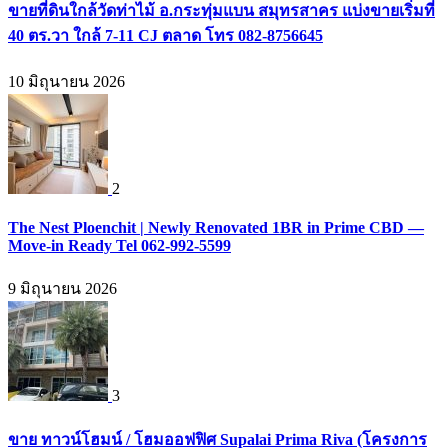
ขายที่ดินใกล้วัดท่าไม้ อ.กระทุ่มแบน สมุทรสาคร แบ่งขายเริ่มที่
40 ตร.วา ใกล้ 7-11 CJ ตลาด โทร 082-8756645
10 มิถุนายน 2026
2
The Nest Ploenchit | Newly Renovated 1BR in Prime CBD —
Move-in Ready Tel 062-992-5599
9 มิถุนายน 2026
3
ขาย ทาวน์โฮมน์ / โฮมออฟฟิศ Supalai Prima Riva (โครงการ