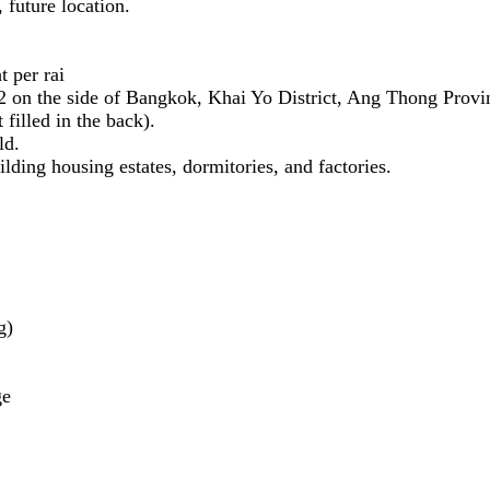
, future location.
t per rai
62 on the side of Bangkok, Khai Yo District, Ang Thong Provi
 filled in the back).
ld.
ilding housing estates, dormitories, and factories.
g)
ge