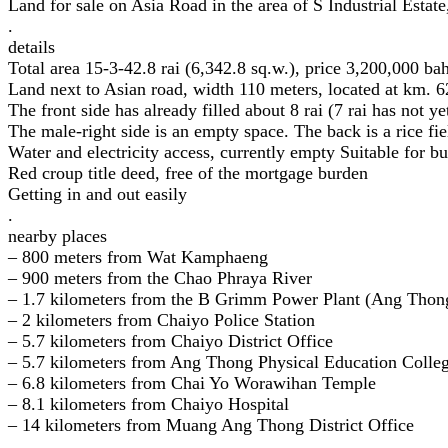
Land for sale on Asia Road in the area of ​​S Industrial Estate
.
details
Total area 15-3-42.8 rai (6,342.8 sq.w.), price 3,200,000 bah
Land next to Asian road, width 110 meters, located at km. 
The front side has already filled about 8 rai (7 rai has not yet
The male-right side is an empty space. The back is a rice fie
Water and electricity access, currently empty Suitable for bu
Red croup title deed, free of the mortgage burden
Getting in and out easily
.
nearby places
– 800 meters from Wat Kamphaeng
– 900 meters from the Chao Phraya River
– 1.7 kilometers from the B Grimm Power Plant (Ang Thon
– 2 kilometers from Chaiyo Police Station
– 5.7 kilometers from Chaiyo District Office
– 5.7 kilometers from Ang Thong Physical Education Colle
– 6.8 kilometers from Chai Yo Worawihan Temple
– 8.1 kilometers from Chaiyo Hospital
– 14 kilometers from Muang Ang Thong District Office
.