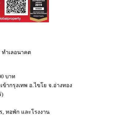
อส ทำเลอนาคต
000 บาท
ั่งเข้ากรุงเทพ อ.ไขโย จ.อ่างทอง
่)
สรร, หอพัก และโรงงาน