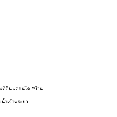
า #ที่ดิน #คอนโด #บ้าน
ม่น้ำเจ้าพระยา