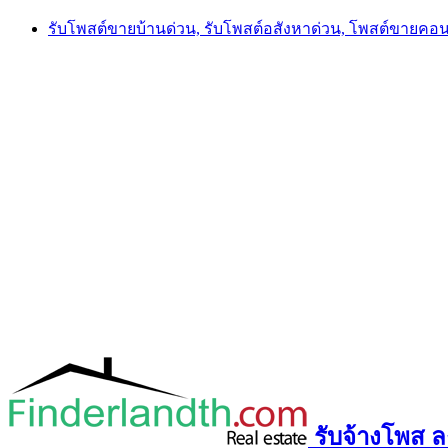
Skip
รับโพสต์ขายบ้านด่วน, รับโพสต์อสังหาด่วน, โพสต์ขายคอ
to
content
รับจ้างโพส ลง