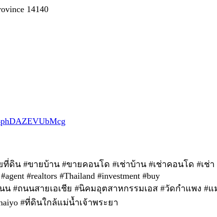
Province 14140
Es4phDAZEVUbMcg
ขายที่ดิน #ขายบ้าน #ขายคอนโด #เช่าบ้าน #เช่าคอนโด #เช่
#agent #realtors #Thailand #investment #buy
นติดถนน #ถนนสายเอเชีย #นิคมอุตสาหกรรมเอส #วัดกำแพง #แ
iyo #ที่ดินใกล้แม่น้ำเจ้าพระยา