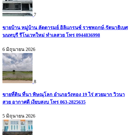
7
ขายบ้าน หมู่บ้าน ลัดดารมย์ อิลิแกรนช์ ราชพฤกษ์-รัตนาธิเบศ
นนทบุรี รีโนเวทใหม่ ทำเลสวย โทร 0944836998
6 มิถุนายน 2026
8
ขายที่ดิน ที่นา พิษณุโลก อำเภอวังทอง 19 ไร่ สวยมาก วิวนา
สวย อากาศดี เงียบสงบ โทร 063-2825635
5 มิถุนายน 2026