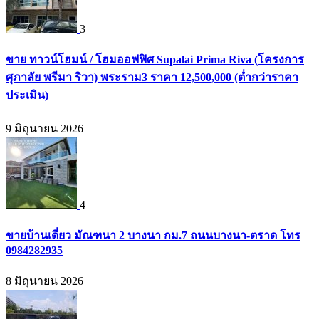
3
ขาย ทาวน์โฮมน์ / โฮมออฟฟิศ Supalai Prima Riva (โครงการ
ศุภาลัย พรีมา ริวา) พระราม3 ราคา 12,500,000 (ต่ำกว่าราคา
ประเมิน)
9 มิถุนายน 2026
4
ขายบ้านเดี่ยว มัณฑนา 2 บางนา กม.7 ถนนบางนา-ตราด โทร
0984282935
8 มิถุนายน 2026