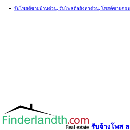
Skip
รับโพสต์ขายบ้านด่วน, รับโพสต์อสังหาด่วน, โพสต์ขายคอ
to
content
รับจ้างโพส ลง