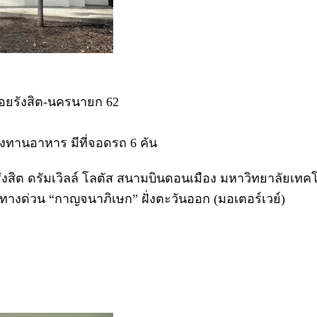
ซอยรังสิต-นครนายก 62
ห้องทานอาหาร มีที่จอดรถ 6 คัน
ียร์รังสิต ดรัมเวิลล์ โลตัส สนามบินดอนเมือง มหาวิทยาลัย
นทางด่วน “กาญจนาภิเษก” ฝั่งตะวันออก (มอเตอร์เวย์)