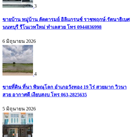
3
ขายบ้าน หมู่บ้าน ลัดดารมย์ อิลิแกรนช์ ราชพฤกษ์-รัตนาธิเบศ
นนทบุรี รีโนเวทใหม่ ทำเลสวย โทร 0944836998
6 มิถุนายน 2026
4
ขายที่ดิน ที่นา พิษณุโลก อำเภอวังทอง 19 ไร่ สวยมาก วิวนา
สวย อากาศดี เงียบสงบ โทร 063-2825635
5 มิถุนายน 2026