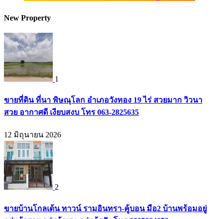
New Property
1
ขายที่ดิน ที่นา พิษณุโลก อำเภอวังทอง 19 ไร่ สวยมาก วิวนา
สวย อากาศดี เงียบสงบ โทร 063-2825635
12 มิถุนายน 2026
2
ขายบ้านโกลเด้น ทาวน์ รามอินทรา-คู้บอน มือ2 บ้านพร้อมอยู่