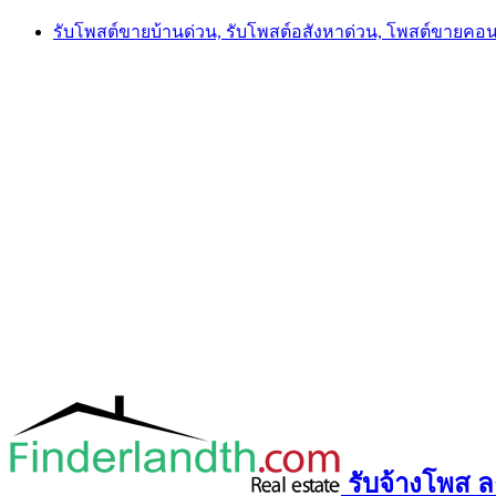
Skip
รับโพสต์ขายบ้านด่วน, รับโพสต์อสังหาด่วน, โพสต์ขายคอ
to
content
รับจ้างโพส ลง