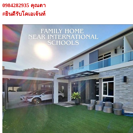
0984282935 คุณตา
#ยินดีรับโคเอเจ้นท์