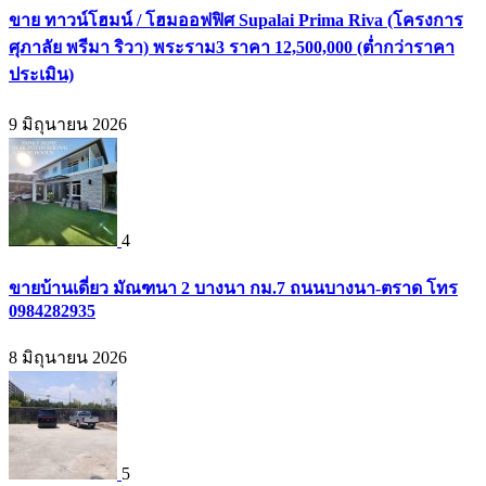
ขาย ทาวน์โฮมน์ / โฮมออฟฟิศ Supalai Prima Riva (โครงการ
ศุภาลัย พรีมา ริวา) พระราม3 ราคา 12,500,000 (ต่ำกว่าราคา
ประเมิน)
9 มิถุนายน 2026
4
ขายบ้านเดี่ยว มัณฑนา 2 บางนา กม.7 ถนนบางนา-ตราด โทร
0984282935
8 มิถุนายน 2026
5