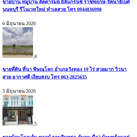
ขายบ้าน หมู่บ้าน ลัดดารมย์ อิลิแกรนช์ ราชพฤกษ์-รัตนาธิเบศ
นนทบุรี รีโนเวทใหม่ ทำเลสวย โทร 0944836998
6 มิถุนายน 2026
4
ขายที่ดิน ที่นา พิษณุโลก อำเภอวังทอง 19 ไร่ สวยมาก วิวนา
สวย อากาศดี เงียบสงบ โทร 063-2825635
5 มิถุนายน 2026
5