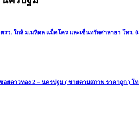
ล นครปฐม
่ 35 ตรว. ใกล้ ม.มหิดล แม็คโคร และเซ็นทรัลศาลายา โทร.
 – ซอยดาวทอง 2 – นครปฐม ( ขายตามสภาพ ราคาถูก ) โท