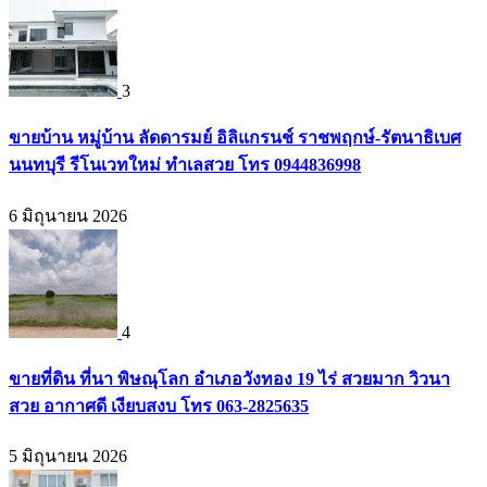
3
ขายบ้าน หมู่บ้าน ลัดดารมย์ อิลิแกรนช์ ราชพฤกษ์-รัตนาธิเบศ
นนทบุรี รีโนเวทใหม่ ทำเลสวย โทร 0944836998
6 มิถุนายน 2026
4
ขายที่ดิน ที่นา พิษณุโลก อำเภอวังทอง 19 ไร่ สวยมาก วิวนา
สวย อากาศดี เงียบสงบ โทร 063-2825635
5 มิถุนายน 2026