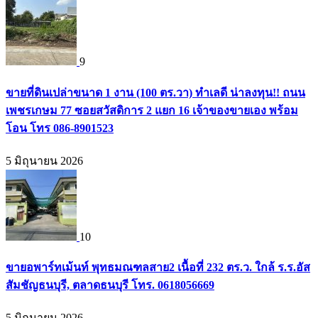
9
ขายที่ดินเปล่าขนาด 1 งาน (100 ตร.วา) ทำเลดี น่าลงทุน!! ถนน
เพชรเกษม 77 ซอยสวัสดิการ 2 แยก 16 เจ้าของขายเอง พร้อม
โอน โทร 086-8901523
5 มิถุนายน 2026
10
ขายอพาร์ทเม้นท์ พุทธมณฑลสาย2 เนื้อที่ 232 ตร.ว. ใกล้ ร.ร.อัส
สัมชัญธนบุรี, ตลาดธนบุรี โทร. 0618056669
5 มิถุนายน 2026