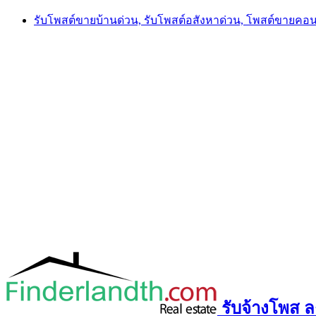
Skip
รับโพสต์ขายบ้านด่วน, รับโพสต์อสังหาด่วน, โพสต์ขายคอ
to
content
รับจ้างโพส ลง