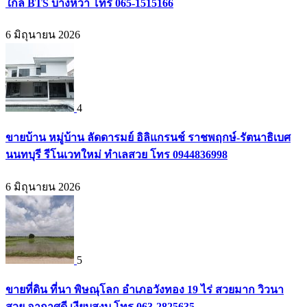
ใกล้ BTS บางหว้า โทร 065-1515166
6 มิถุนายน 2026
4
ขายบ้าน หมู่บ้าน ลัดดารมย์ อิลิแกรนช์ ราชพฤกษ์-รัตนาธิเบศ
นนทบุรี รีโนเวทใหม่ ทำเลสวย โทร 0944836998
6 มิถุนายน 2026
5
ขายที่ดิน ที่นา พิษณุโลก อำเภอวังทอง 19 ไร่ สวยมาก วิวนา
สวย อากาศดี เงียบสงบ โทร 063-2825635