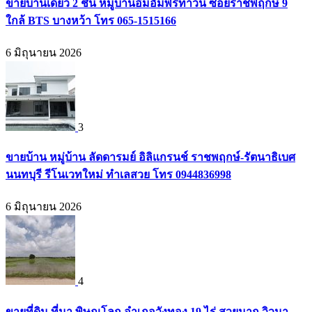
ขายบ้านเดี่ยว 2 ชั้น หมู่บ้านอิ่มอัมพรทาวน์ ซอยราชพฤกษ์ 9
ใกล้ BTS บางหว้า โทร 065-1515166
6 มิถุนายน 2026
3
ขายบ้าน หมู่บ้าน ลัดดารมย์ อิลิแกรนช์ ราชพฤกษ์-รัตนาธิเบศ
นนทบุรี รีโนเวทใหม่ ทำเลสวย โทร 0944836998
6 มิถุนายน 2026
4
ขายที่ดิน ที่นา พิษณุโลก อำเภอวังทอง 19 ไร่ สวยมาก วิวนา