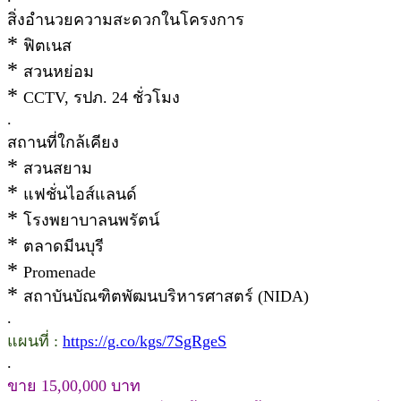
สิ่งอำนวยความสะดวกในโครงการ
*
ฟิตเนส
*
สวนหย่อม
*
CCTV, รปภ. 24 ชั่วโมง
.
สถานที่ใกล้เคียง
*
สวนสยาม
*
แฟชั่นไอส์แลนด์
*
โรงพยาบาลนพรัตน์
*
ตลาดมีนบุรี
*
Promenade
*
สถาบันบัณฑิตพัฒนบริหารศาสตร์ (NIDA)
.
แผนที่ :
https://g.co/kgs/7SgRgeS
.
ขาย 15,00,000 บาท