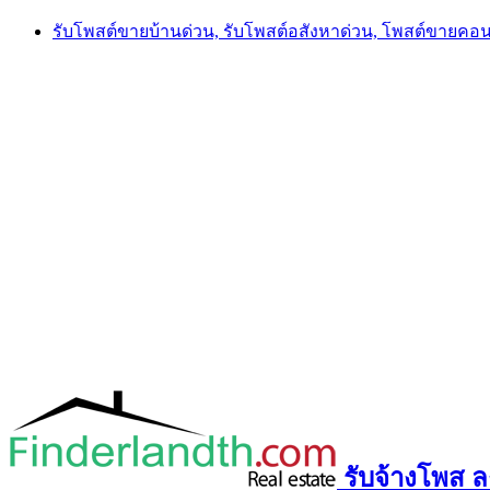
Skip
รับโพสต์ขายบ้านด่วน, รับโพสต์อสังหาด่วน, โพสต์ขายคอ
to
content
รับจ้างโพส ลง