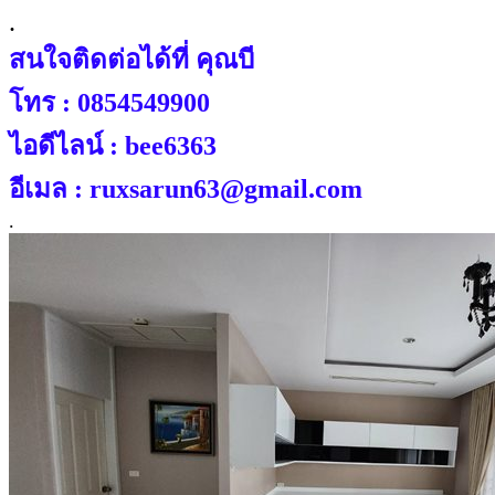
.
สนใจติดต่อได้ที่ คุณบี
โทร : 0854549900
ไอดีไลน์ : bee6363
อีเมล : ruxsarun63@gmail.com
.