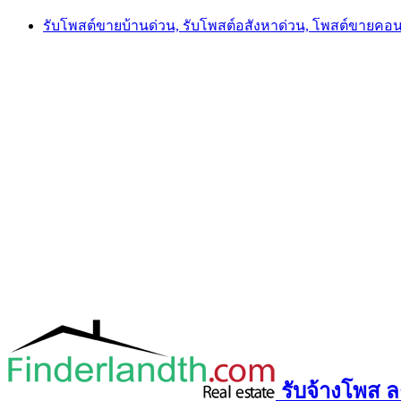
Skip
รับโพสต์ขายบ้านด่วน, รับโพสต์อสังหาด่วน, โพสต์ขายคอ
to
content
รับจ้างโพส ลง