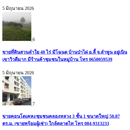
5 มิถุนายน 2026
6
ขายที่ดินสวนลำใย 40 ไร่ มีโฉนด บ้านป่าไผ่ อ.ลี้ จ.ลำพูน อยู่เนิน
เขาวิวดีมาก มีร้านค้าชุมชนในหมู่บ้าน โทร 0650059539
5 มิถุนายน 2026
7
ขายคอนโดเคหะชุมชนคลองหลวง 3 ชั้น 1 ขนาดใหญ่ 50.87
ตร.ม. (ขายพร้อมผู้เช่า) ใกล้ตลาดไท โทร 084-9313233