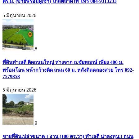
ตร.ม. (ขายพร้อมผู้เช่า) ใกล้ตลาดไท โทร 084-9313233
5 มิถุนายน 2026
8
ที่ดินทำเลดี ติดถนนใหญ่ ห่างจาก ถ.ชัยพฤกษ์ เพียง 400 ม.
พร้อมโอน หน้ากว้างติด ถนน 60 ม. หลังติดคลองสวย โทร 092-
7579858
5 มิถุนายน 2026
9
ขายที่ดินเปล่าขนาด 1 งาน (100 ตร.วา) ทำเลดี น่าลงทุน!! ถนน