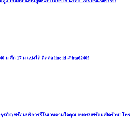
ง ใกล้สนามบินอู่ตะเภา เพียง 15 นาที!! โทร 064-5469789
0 ม ลึก 17 ม แบ่งได้ ติดต่อ line id @hta6240f
นธุรกิจ) พร้อมบริการรีโนเวทตามใจคุณ จบครบพร้อมเปิดร้าน! โท