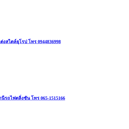
แต่งสไตล์ยุโรป โทร 0944836998
นีรถไฟตลิ่งชัน โทร 065-1515166