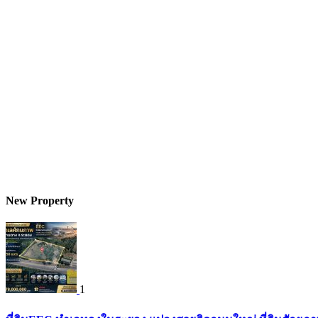
New Property
1