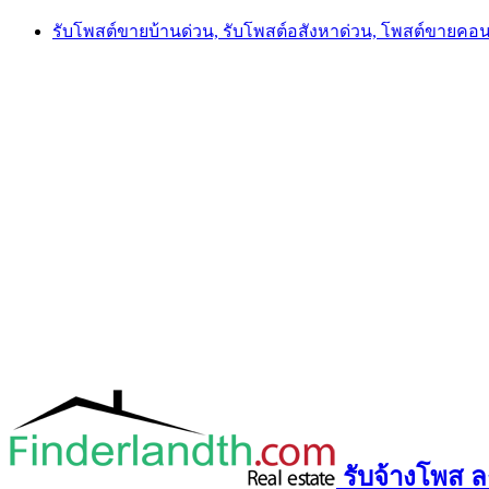
Skip
รับโพสต์ขายบ้านด่วน, รับโพสต์อสังหาด่วน, โพสต์ขายคอ
to
content
รับจ้างโพส ลง