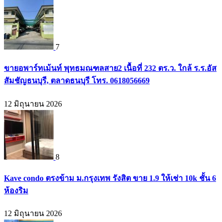
7
ขายอพาร์ทเม้นท์ พุทธมณฑลสาย2 เนื้อที่ 232 ตร.ว. ใกล้ ร.ร.อัส
สัมชัญธนบุรี, ตลาดธนบุรี โทร. 0618056669
12 มิถุนายน 2026
8
Kave condo ตรงข้าม ม.กรุงเทพ รังสิต ขาย 1.9 ให้เช่า 10k ชั้น 6
ห้องริม
12 มิถุนายน 2026