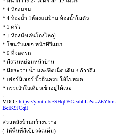
* หน้ากว้าง 27 เมตร ลึก 17 เมตร
* 4 ห้องนอน
* 4 ห้องน้ำ 1ห้องแม่บ้าน ห้องน้ำในตัว
* 1 ครัว
* 1 ห้องนั่งเล่นโถงไหญ่
* โซนรับแขก หน้าทีวีแยก
* 6 ที่จอดรถ
* มีสวนหย่อมหน้าบ้าน
* มีสระว่ายน้ำ และฟิตเน็ต เดิน 3 ก้าวถึง
* เฟอร์นิเจอร์ บิ้วอินครบ ให้ไปหมด
* กระเป๋าใบเดียวเข้าอยู่ได้เลย
.
VDO :
https://youtu.be/SHqD5GeahhU?si=Z6Yhm-
BciK9JCqil
.
สวนหลังบ้านกว้างขวาง
( ให้พื้นที่สีเขียวจัดเต็ม)