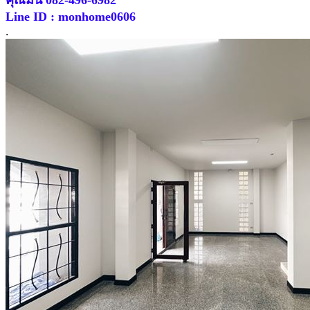
Line ID : monhome0606
.