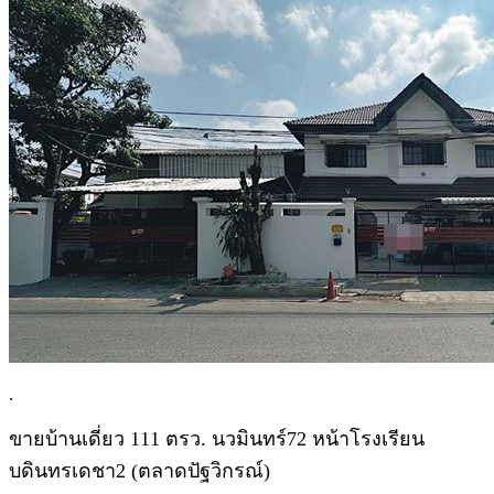
.
ขายบ้านเดี่ยว 111 ตรว. นวมินทร์72 หน้าโรงเรียน
บดินทรเดชา2 (ตลาดปัฐวิกรณ์)