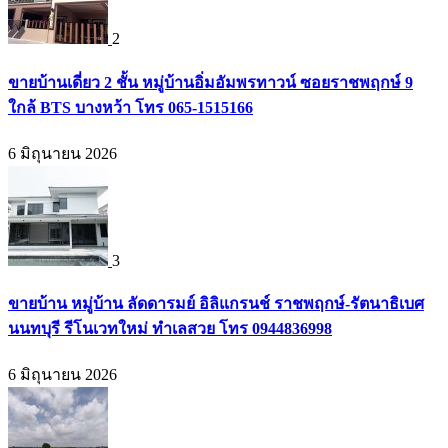
2
ขายบ้านเดี่ยว 2 ชั้น หมู่บ้านอิ่มอัมพรทาวน์ ซอยราชพฤกษ์ 9
ใกล้ BTS บางหว้า โทร 065-1515166
6 มิถุนายน 2026
3
ขายบ้าน หมู่บ้าน ลัดดารมย์ อิลิแกรนช์ ราชพฤกษ์-รัตนาธิเบศ
นนทบุรี รีโนเวทใหม่ ทำเลสวย โทร 0944836998
6 มิถุนายน 2026