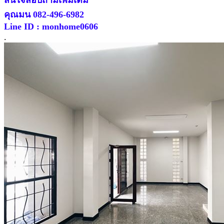
คุณมน 082-496-6982
Line ID : monhome0606
.