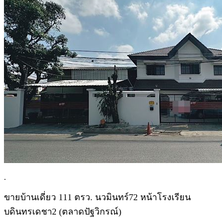
.
ขายบ้านเดี่ยว 111 ตรว. นวมินทร์72 หน้าโรงเรียน
บดินทรเดชา2 (ตลาดปัฐวิกรณ์)