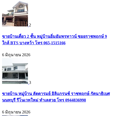
2
ขายบ้านเดี่ยว 2 ชั้น หมู่บ้านอิ่มอัมพรทาวน์ ซอยราชพฤกษ์ 9
ใกล้ BTS บางหว้า โทร 065-1515166
6 มิถุนายน 2026
3
ขายบ้าน หมู่บ้าน ลัดดารมย์ อิลิแกรนช์ ราชพฤกษ์-รัตนาธิเบศ
นนทบุรี รีโนเวทใหม่ ทำเลสวย โทร 0944836998
6 มิถุนายน 2026