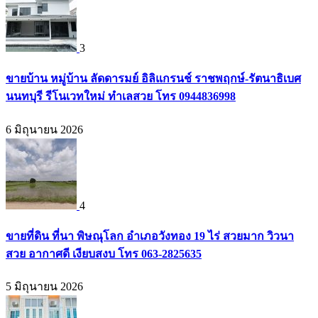
3
ขายบ้าน หมู่บ้าน ลัดดารมย์ อิลิแกรนช์ ราชพฤกษ์-รัตนาธิเบศ
นนทบุรี รีโนเวทใหม่ ทำเลสวย โทร 0944836998
6 มิถุนายน 2026
4
ขายที่ดิน ที่นา พิษณุโลก อำเภอวังทอง 19 ไร่ สวยมาก วิวนา
สวย อากาศดี เงียบสงบ โทร 063-2825635
5 มิถุนายน 2026