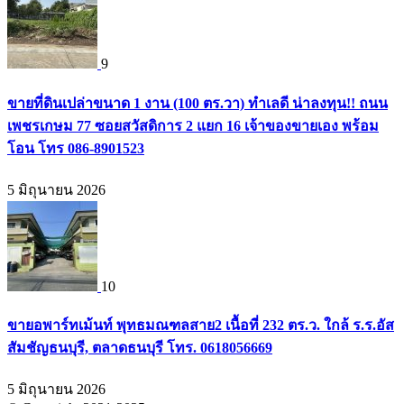
9
ขายที่ดินเปล่าขนาด 1 งาน (100 ตร.วา) ทำเลดี น่าลงทุน!! ถนน
เพชรเกษม 77 ซอยสวัสดิการ 2 แยก 16 เจ้าของขายเอง พร้อม
โอน โทร 086-8901523
5 มิถุนายน 2026
10
ขายอพาร์ทเม้นท์ พุทธมณฑลสาย2 เนื้อที่ 232 ตร.ว. ใกล้ ร.ร.อัส
สัมชัญธนบุรี, ตลาดธนบุรี โทร. 0618056669
5 มิถุนายน 2026