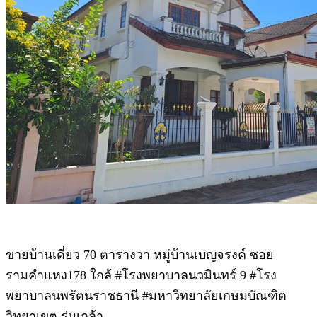
ขายบ้านเดี่ยว 70 ตารางวา หมู่บ้านเบญจรงค์ ซอย
รามคำแหง178 ใกล้ #โรงพยาบาลนวมินทร์ 9 #โรง
พยาบาลนพรัตนราชธานี #มหาวิทยาลัยเกษมบัณฑิต
วิทยาเขต ร่มเกล้า