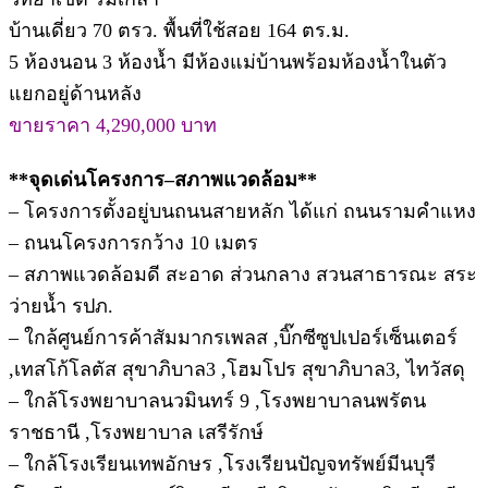
บ้านเดี่ยว 70 ตรว. พื้นที่ใช้สอย 164 ตร.ม.
5 ห้องนอน 3 ห้องน้ำ มีห้องแม่บ้านพร้อมห้องน้ำในตัว
แยกอยู่ด้านหลัง
ขายราคา 4,290,000 บาท
**จุดเด่นโครงการ–สภาพแวดล้อม**
– โครงการตั้งอยู่บนถนนสายหลัก ได้แก่ ถนนรามคำแหง
– ถนนโครงการกว้าง 10 เมตร
– สภาพแวดล้อมดี สะอาด ส่วนกลาง สวนสาธารณะ สระ
ว่ายน้ำ รปภ.
– ใกล้ศูนย์การค้าสัมมากรเพลส ,บิ๊กซีซูปเปอร์เซ็นเตอร์
,เทสโก้โลตัส สุขาภิบาล3 ,โฮมโปร สุขาภิบาล3, ไทวัสดุ
– ใกล้โรงพยาบาลนวมินทร์ 9 ,โรงพยาบาลนพรัตน
ราชธานี ,โรงพยาบาล เสรีรักษ์
– ใกล้โรงเรียนเทพอักษร ,โรงเรียนปัญจทรัพย์มีนบุรี