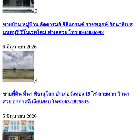
3
ขายบ้าน หมู่บ้าน ลัดดารมย์ อิลิแกรนช์ ราชพฤกษ์-รัตนาธิเบศ
นนทบุรี รีโนเวทใหม่ ทำเลสวย โทร 0944836998
6 มิถุนายน 2026
4
ขายที่ดิน ที่นา พิษณุโลก อำเภอวังทอง 19 ไร่ สวยมาก วิวนา
สวย อากาศดี เงียบสงบ โทร 063-2825635
5 มิถุนายน 2026